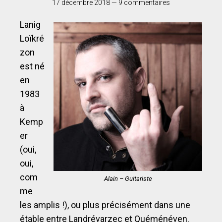
17 décembre 2018
—
9 commentaires
Lanig
Loïkré
zon
est né
en
1983
à
Kemp
er
(oui,
oui,
com
Alain – Guitariste
me
les amplis !), ou plus précisément dans une
étable entre Landrévarzec et Quéménéven.