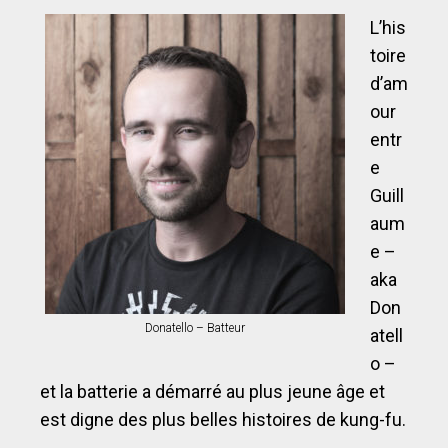
L’his
toire
d’am
our
entr
e
Guill
aum
e –
aka
Don
Donatello – Batteur
atell
o –
et la batterie a démarré au plus jeune âge et
est digne des plus belles histoires de kung-fu.