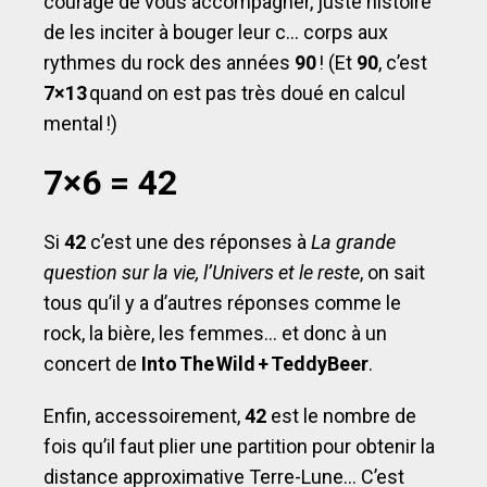
courage de vous accompagner, juste histoire
de les inciter à bouger leur c… corps aux
rythmes du rock des années
90
! (Et
90
, c’est
7×13
quand on est pas très doué en calcul
mental !)
7×6 = 42
Si
42
c’est une des réponses à
La grande
question sur la vie, l’Univers et le reste
, on sait
tous qu’il y a d’autres réponses comme le
rock, la bière, les femmes… et donc à un
concert de
Into The Wild + TeddyBeer
.
Enfin, accessoirement,
42
est le nombre de
fois qu’il faut plier une partition pour obtenir la
distance approximative Terre-Lune… C’est