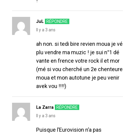
!
JuL
RÉPONDRE
Il y a 3 ans
ah non. si tedi bire revien moua je vé
plu vendre ma muzic ! je sui n°1 dé
vante en frence votre rock il et mor
(mé si vou cherché un 2e chenteure
moua et mon autotune je peu venir
avek vou !!!!)
La Zarra
RÉPONDRE
Il y a 3 ans
Puisque l’Eurovision n’a pas