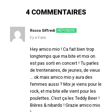
articles
PRÉCÉDENT
»
4 COMMENTAIRES
Rocco Siffredi
RÉPONDRE
Il y a 3 ans
Hey amico mio ! Ca fait bien trop
longtemps que ma bite et moi on
est pas sorti en concert ! Tu parles
de trentenaires, de jeunes, de vieux
… ok mais amico mio y aura des
femmes aussi ? Moi je viens pour le
rock, et ma bite elle vient pour les
poulettes. C’est ça les Teddy Beer !
Bières & nibards ! Grazie amico mio