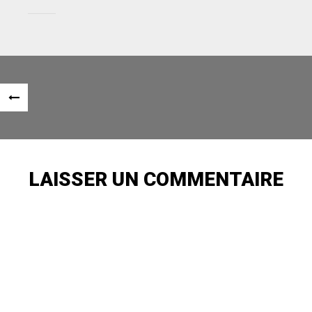
Navigation
«
des
ARTICLE
articles
PRÉCÉDENT
LAISSER UN COMMENTAIRE