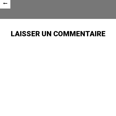
Navigation
«
des
ARTICLE
articles
PRÉCÉDENT
LAISSER UN COMMENTAIRE