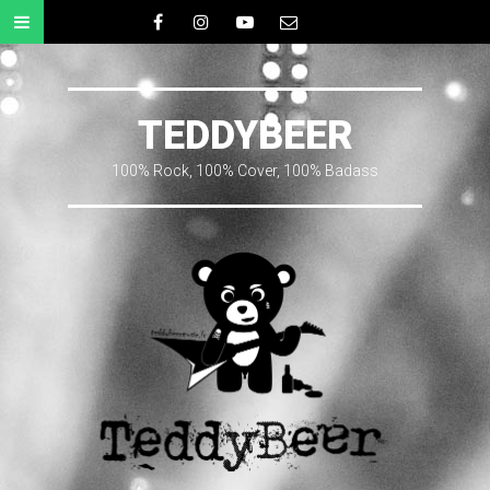
Menu
Facebook
Instagram
YouTube
Email
ALLER
AU
CONTENU
TEDDYBEER
100% Rock, 100% Cover, 100% Badass