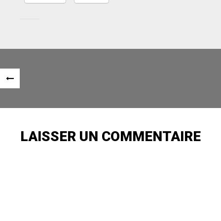
Navigation
«
des
ARTICLE
articles
PRÉCÉDENT
LAISSER UN COMMENTAIRE