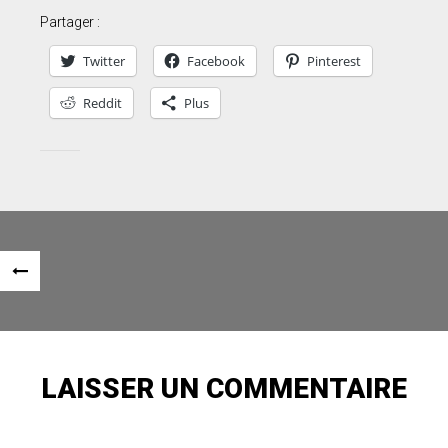
Partager :
Twitter
Facebook
Pinterest
Reddit
Plus
Navigation
«
des
ARTICLE
articles
PRÉCÉDENT
LAISSER UN COMMENTAIRE