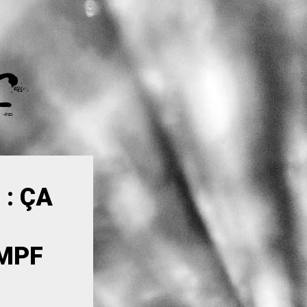
: ÇA
MPF