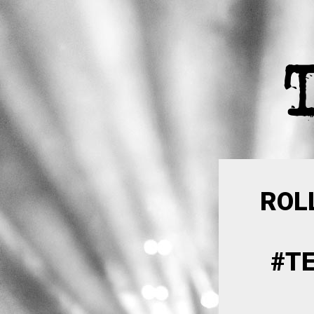
ROL
#T