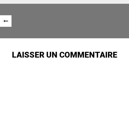
Navigation
«
des
ARTICLE
articles
PRÉCÉDENT
LAISSER UN COMMENTAIRE