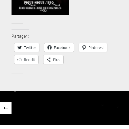
Partager :
Twitter
Facebook
Pinterest
Reddit
Plus
Navigation
«
des
ARTICLE