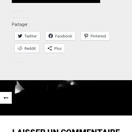
Partager :
Twitter
Facebook
Pinterest
Reddit
Plus
Navigation
«
des
ARTICLE
articles
PRÉCÉDENT