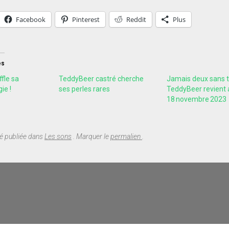
Facebook
Pinterest
Reddit
Plus
es
fle sa
TeddyBeer castré cherche
Jamais deux sans tr
ie !
ses perles rares
TeddyBeer revient 
18 novembre 2023
té publiée dans
Les sons
. Marquer le
permalien
.