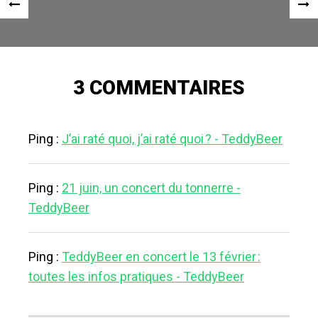
Navigation
«
ARTI
des
ARTICLE
SUI
articles
PRÉCÉDENT
»
3 COMMENTAIRES
Ping :
J’ai raté quoi, j’ai raté quoi ? - TeddyBeer
Ping :
21 juin, un concert du tonnerre -
TeddyBeer
Ping :
TeddyBeer en concert le 13 février :
toutes les infos pratiques - TeddyBeer