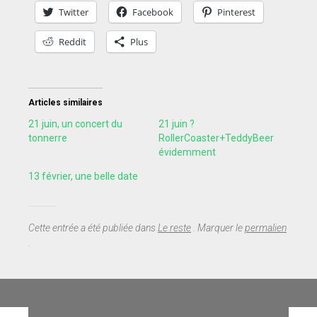
Twitter
Facebook
Pinterest
Reddit
Plus
Articles similaires
21 juin, un concert du
21 juin ?
tonnerre
RollerCoaster+TeddyBeer
évidemment
13 février, une belle date
Cette entrée a été publiée dans
Le reste
. Marquer le
permalien
.