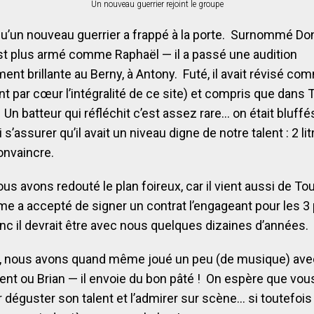
Un nouveau guerrier rejoint le groupe
 qu’un nouveau guerrier a frappé à la porte. Surnommé Do
st plus armé comme Raphaël — il a passé une audition
ment brillante au Berny, à Antony. Futé, il avait révisé c
t par cœur l’intégralité de ce site) et compris que dans T
». Un batteur qui réfléchit c’est assez rare… on était bluff
 s’assurer qu’il avait un niveau digne de notre talent : 2 lit
onvaincre.
s avons redouté le plan foireux, car il vient aussi de To
me a accepté de signer un contrat l’engageant pour les 3
c il devrait être avec nous quelques dizaines d’années.
s, nous avons quand même joué un peu (de musique) avec 
nt ou Brian — il envoie du bon pâté ! On espère que vou
r déguster son talent et l’admirer sur scène… si toutefoi