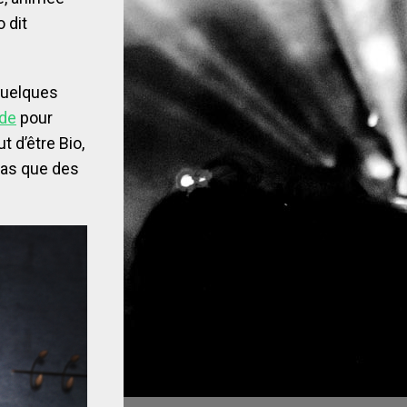
o dit
quelques
ide
pour
t d’être Bio,
 pas que des