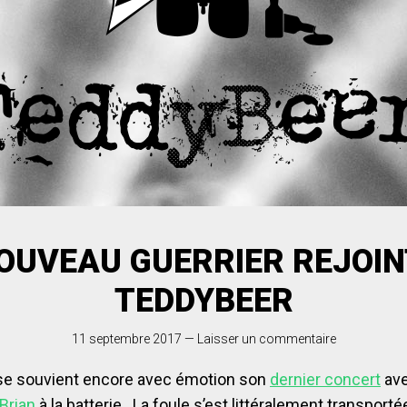
OUVEAU GUERRIER REJOIN
TEDDYBEER
11 septembre 2017
—
Laisser un commentaire
se souvient encore avec émotion son
dernier concert
ave
Brian
à la batterie. La foule s’est littéralement transport