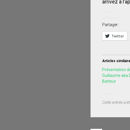
arrivez à l’
Partager :
Twitter
Articles similair
Présentation 
Guillaume aka 
Batteur
Cette entrée a é