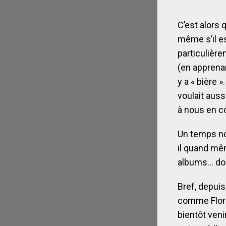
C’est alors
même s’il e
particulière
(en apprenan
y a « bière 
voulait aussi
à nous en c
Un temps nou
il quand mê
albums… don
Bref, depui
comme Flore
bientôt veni