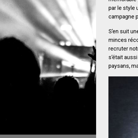
par le style 
campagne pr
S’en suit u
minces réco
recruter not
s’était auss
paysans, ma