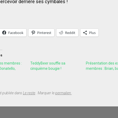
apercevoir derrière ses cymbales !
Facebook
Pinterest
Reddit
Plus
es
des membres :
TeddyBeer souffle sa
Présentation des e
Donatello,
cinquième bougie !
membres : Brian, b
té publiée dans
Le reste
. Marquer le
permalien
.