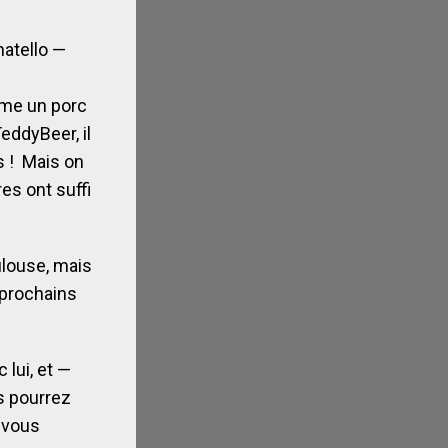
natello —
omme un porc
eddyBeer, il
és ! Mais on
res ont suffi
ulouse, mais
 prochains
lui, et —
s pourrez
s vous