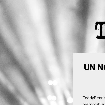
UN N
TeddyBeer 
mémorable