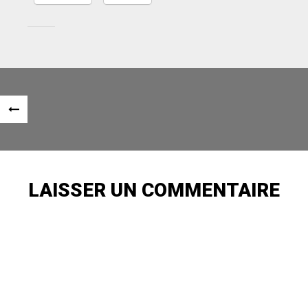
Navigation
«
des
ARTICLE
articles
PRÉCÉDENT
LAISSER UN COMMENTAIRE