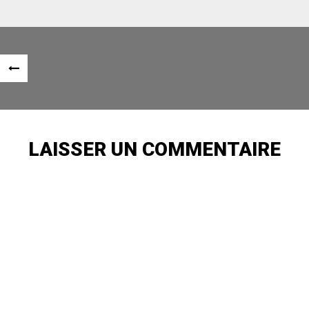
Navigation
«
des
ARTICLE
articles
PRÉCÉDENT
LAISSER UN COMMENTAIRE