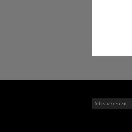
Widgets
Adresse
e-
mail