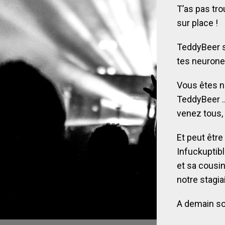
T’as pas tro
sur place !
TeddyBeer s
tes neurone
Vous êtes n
TeddyBeer … 
venez tous, 
Et peut êtr
Infuckuptibl
et sa cousi
notre stagi
A demain soi