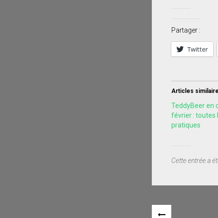
Partager :
Twitter
Articles similair
TeddyBeer en c
février : toutes
pratiques
Cette entrée a é
Navigation
«