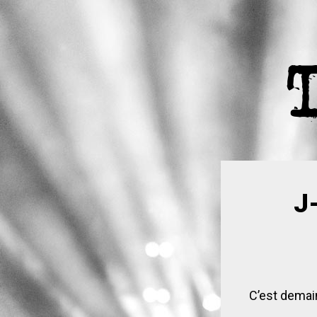
J
C’est demain