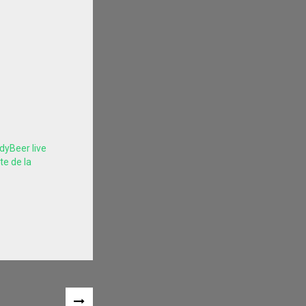
dyBeer live
te de la
ARTICLE