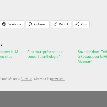
Facebook
Pinterest
Reddit
Plus
es
oncert le 13
Êtes-vous prêts pour un
Save the date : Ted
 les infos
concert d’anthologie ?
à Sceaux pour la Fê
Musique !
té publiée dans
Le reste
. Marquer le
permalien
.