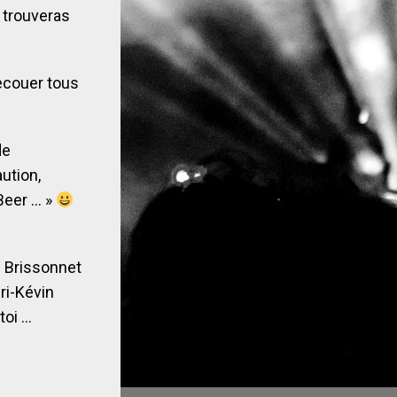
n trouveras
ecouer tous
de
ution,
Beer … »
u Brissonnet
ri-Kévin
toi …